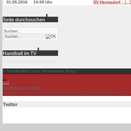
01.05.2016
14:00 Uhr
SV Hermsdorf
- 1. 
Seite durchsuchen
Suchen...
Handball im TV
© Handballfans vom Hermsdorfer Kreuz
↑↑↑
Ferienhaus Usedom
Freitag, 07. August 2026
Template designed by LernVid.com
-
J!T
Twitter