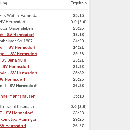
nung
Ergebnis
kus Wutha-Farnroda
25:15
HV Hermsdorf
0:0 (2:0)
tor Gispersleben II
25:25
ch -
SV Hermsdorf
13:18
lotheimer SV 1887
24:20
en -
SV Hermsdorf
14:21
ngen -
SV Hermsdorf
29:23
HBV Jena 90 II
23:21
-
SV Hermsdorf
21:32
oda -
SV Hermsdorf
25:32
SV Hermsdorf
25:25
 II -
SV Hermsdorf
26:23
chnellmannshausen
35:18
Eintracht Eisenach
0:0 (2:0)
7 -
SV Hermsdorf
23:23
komotive Meiningen
29:25
SV Hermsdorf
26:27