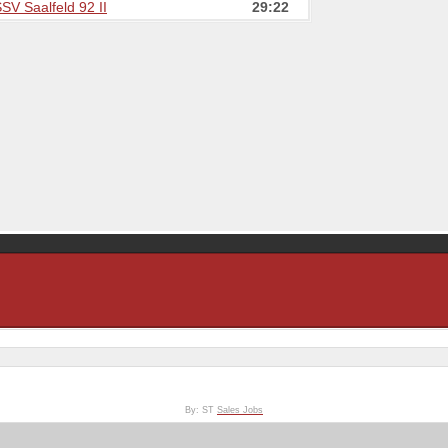
SSV Saalfeld 92 II
29:22
By: ST
Sales Jobs