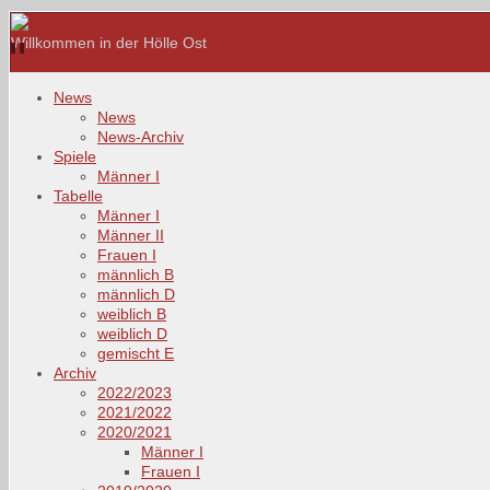
Willkommen in der Hölle Ost
News
News
News-Archiv
Spiele
Männer I
Tabelle
Männer I
Männer II
Frauen I
männlich B
männlich D
weiblich B
weiblich D
gemischt E
Archiv
2022/2023
2021/2022
2020/2021
Männer I
Frauen I