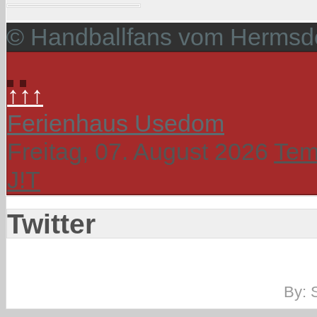
© Handballfans vom Hermsdo
↑↑↑
Ferienhaus Usedom
Freitag, 07. August 2026
Tem
J!T
Twitter
By: 