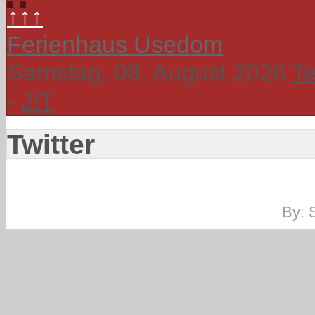
↑↑↑
Ferienhaus Usedom
Samstag, 08. August 2026
T
-
J!T
Twitter
By: 