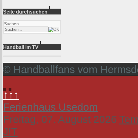
Seite durchsuchen
Suchen...
Handball im TV
© Handballfans vom Hermsdo
↑↑↑
Ferienhaus Usedom
Freitag, 07. August 2026
Tem
J!T