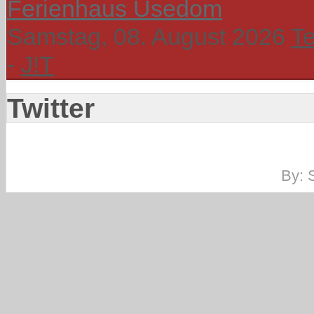
Ferienhaus Usedom
Samstag, 08. August 2026
T
-
J!T
Twitter
By: 