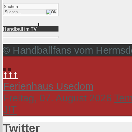
Suchen...
Handball im TV
© Handballfans vom Hermsdo
↑↑↑
Ferienhaus Usedom
Freitag, 07. August 2026
Tem
J!T
Twitter