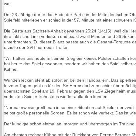
war.
Der 23-Jährige durfte das Ende der Partie in der Mitteldeutschen O
Spielfeld miterleben er schied in der 57. Minute mit einer schweren 
Die Gäste aus Sachsen-Anhalt gewannen 25:24 (14:15), weil die Herm
ihre taktische Linie verließen und exakt zwölf Minuten und 36 Sekund
unterbrachten. Zu dieser Bilanz passte auch die Gesamt-Torquote d
erzielte der SVH nur neun Treffer.
"Wir hätten uns heute mit einem Sieg ein kleines Polster schaffen k
hat heute das Spiel gewonnen, sondern wir haben das Spiel selber v
Kühne.
Wunden lecken steht ab sofort an bei den Handballern. Das spielfre
In zehn Tagen geht es für den SV Hermsdorf zum schier übermächti
übernächsten Spiel am 19. Februar gegen den LSV Ziegelheim muss
verletzten Spieler frühestens wieder auflaufen können.
"Normalerweise greift man in so einer Situation auf Spieler der zwei
selbst große personelle Sorgen. Es ist schon wie verhext. Das ist wi
Der kündigte schon einmal an, morgen und übermorgen im Training g
Am ehesten rechnet Kühne mit der Rückkehr von Ferenc Bergner (36