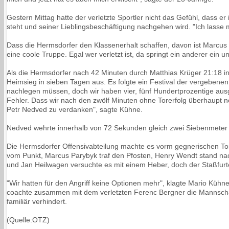
Gestern Mittag hatte der verletzte Sportler nicht das Gefühl, dass e
steht und seiner Lieblingsbeschäftigung nachgehen wird. "Ich lasse
Dass die Hermsdorfer den Klassenerhalt schaffen, davon ist Marcus 
eine coole Truppe. Egal wer verletzt ist, da springt ein anderer ein und
Als die Hermsdorfer nach 42 Minuten durch Matthias Krüger 21:18 
Heimsieg in sieben Tagen aus. Es folgte ein Festival der vergebenen
nachlegen müssen, doch wir haben vier, fünf Hundertprozentige aus
Fehler. Dass wir nach den zwölf Minuten ohne Torerfolg überhaupt no
Petr Nedved zu verdanken", sagte Kühne.
Nedved wehrte innerhalb von 72 Sekunden gleich zwei Siebenmeter 
Die Hermsdorfer Offensivabteilung machte es vorm gegnerischen Tor a
vom Punkt, Marcus Parybyk traf den Pfosten, Henry Wendt stand n
und Jan Heilwagen versuchte es mit einem Heber, doch der Staßfurte
"Wir hatten für den Angriff keine Optionen mehr", klagte Mario Kühne
coachte zusammen mit dem verletzten Ferenc Bergner die Mannschaft
familiär verhindert.
(Quelle:OTZ)